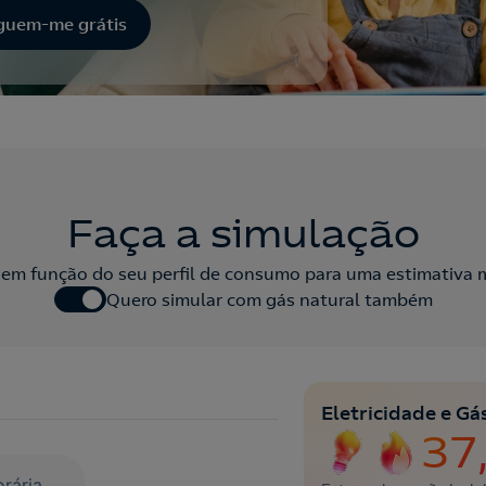
guem-me grátis
Faça a simulação
 em função do seu perfil de consumo para uma estimativa 
Quero simular com gás natural também
Eletricidade e Gá
37
orária