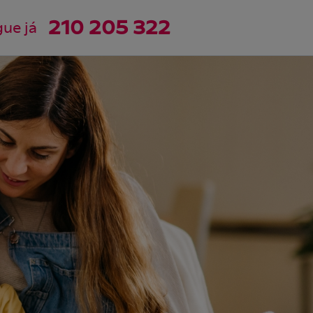
210 205 322
gue já