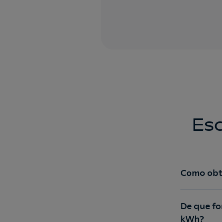
Es
De que fo
kWh?