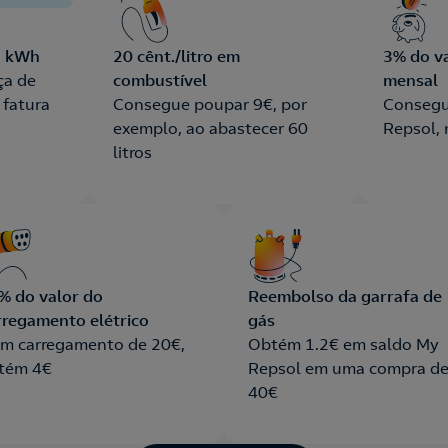
210 205 310
219 023 479
o kWh
20 cênt./litro em
3% do va
Para contratar
Se já é Cliente
a de
combustível
mensal
 fatura
Consegue poupar 9€, por
Consegu
exemplo, ao abastecer 60
Repsol,
litros
% do valor do
Reembolso da garrafa de
rregamento elétrico
gás
m carregamento de 20€,
Obtém 1.2€ em saldo My
tém 4€
Repsol em uma compra d
40€