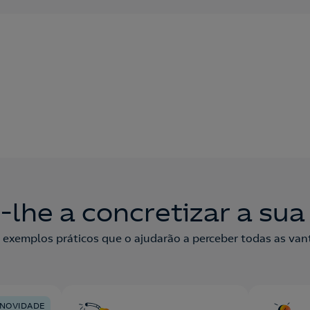
Nós ligamos sem compromisso
Ao preencher este formulário, entraremos em contacto
consigo para lhe fazer chegar a nossa oferta de Eletricidade e
Gás.
Aceite a
Política de Privacidade
lhe a concretizar a su
 exemplos práticos que o ajudarão a perceber todas as van
NOVIDADE