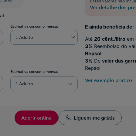
Estes valores não incl
Ver detalhe dos pre
al
E ainda beneficia de:
Estimativa consumo mensal
1 Adulto
Até
20
cênt./litro
em 
3%
Reembolso do val
Repsol
3%
De
valor das garr
Repsol
Estimativa consumo mensal
Ver exemplo prático
1 Adulto
Aderir online
Liguem-me grátis