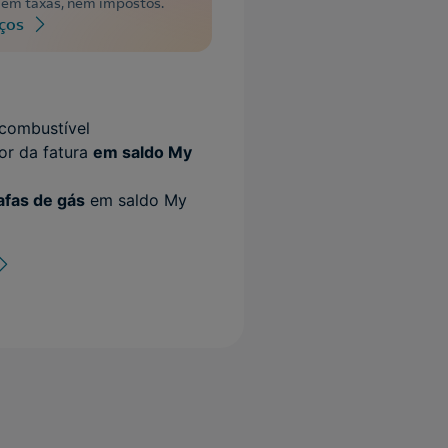
uiem taxas, nem impostos.
ços
combustível
or da fatura
em saldo My
afas de gás
em saldo My