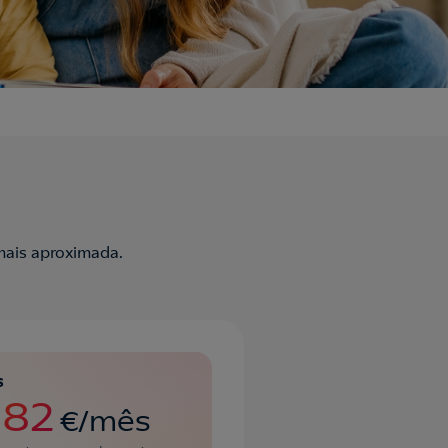
mais aproximada.
s
,82
€/mês